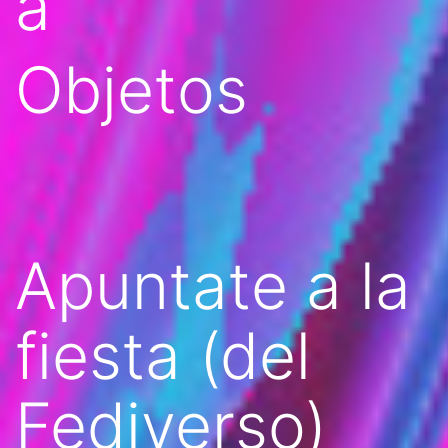
a
Objetos
Apuntate a la
fiesta (del
Fediverso)