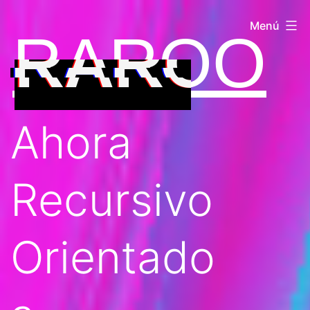
Saltar
Menú
RAROO
al
contenido
Ahora
Recursivo
Orientado