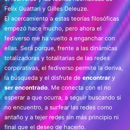
Felix Guattari y Gilles Deleuze.
El acercamiento a estas teorías filosóficas
empezó hace mucho, pero ahora el
fediverso me ha vuelto a enganchar con
ellas. Será porque, frente a las dinámicas
totalizadoras y totalitarias de las redes
corporativas, el fediverso permite la deriva,
la búsqueda y el disfrute de
encontrar
y
ser encontrado
. Me conecta con el no
esperar a que ocurra, a seguir buscando si
no encuentro, a surfear las redes como
antaño y a tejer redes sin más principio ni
final que el deseo de hacerlo.